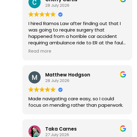
28 July 2026
Thank you
Deann Fagler
I hired Ramos Law after finding out that I
was going to require surgery that
happened from a horrible car accident
requiring ambulance ride to ER at the fault
of the other driver. I was assigned
Read more
Clarence Gamble as my Attorney, Michel
Estrada as my Paralegal and Elizabeth with
the medical team. They were all very
Matthew Hodgson
compassionate about my situation and
28 July 2026
got right to work on my case. I am
extremely grateful to all of them for
making this unfortunate situation easier
Made navigating care easy, so I could
to navigate. I just got my settlement and
focus on mending rather than paperwork.
couldn’t have been happier as I was able
to pay off the new car I had to purchase. I
will be recommending Ramos Law to all
my friends, family members or anyone
Taka Carnes
else that asks if I know of a great attorney
27 July 2026