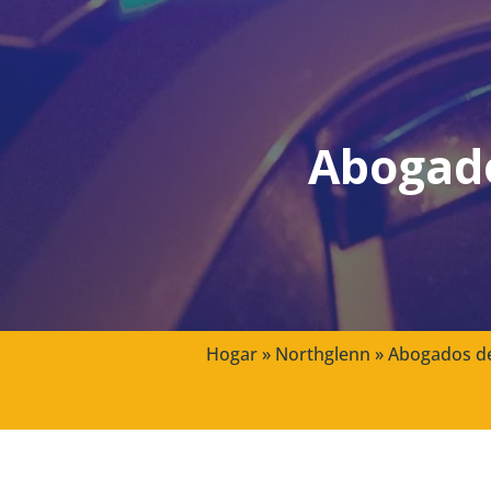
Abogado
Hogar
»
Northglenn
»
Abogados de