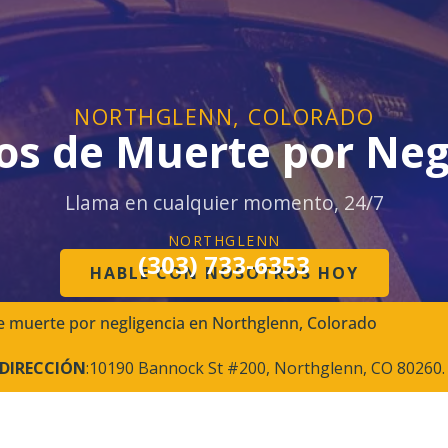
NORTHGLENN, COLORADO
s de Muerte por Neg
Llama en cualquier momento, 24/7
NORTHGLENN
(303) 733-6353
HABLE CON NOSOTROS HOY
 muerte por negligencia en Northglenn, Colorado
DIRECCIÓN
:10190 Bannock St #200, Northglenn, CO 80260