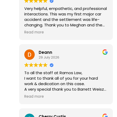
Very helpful, empathetic, and professional
interactions. This was my first major car
accident and the settlement was life-
changing. Thank you to Meghan and the
rest of the Ramos Law team!
Read more
Deann
29 July 2026
To all the staff at Ramos Law,
I want to thank all of you for your hard
work & dedication on this case.
A very special thank you to Barrett Weisz
for his hard work he has done for me.
Read more
I would recommend Ramos Law to
anyone. They did an amazing job.
Cherry Curtis