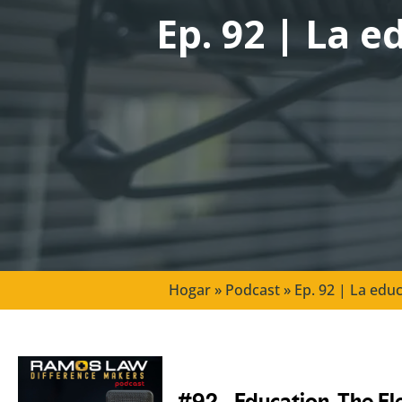
Ep. 92 | La e
Hogar
»
Podcast
»
Ep. 92 | La educ