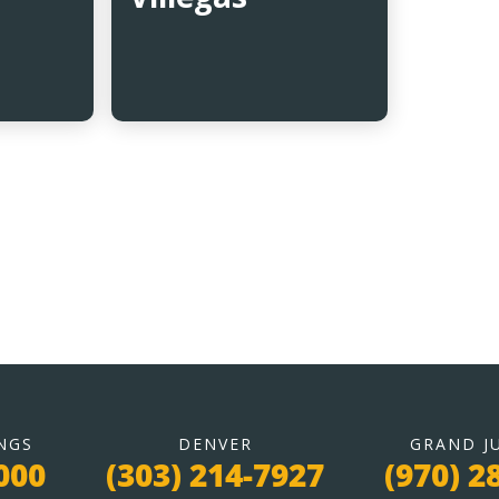
NGS
DENVER
GRAND J
000
(303) 214-7927
(970) 2