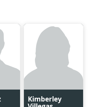
z
Kimberley
Villegas