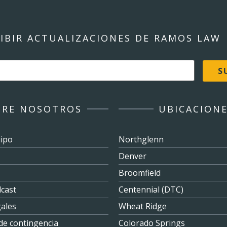
CIBIR ACTUALIZACIONES DE RAMOS LAW
BRE NOSOTROS
UBICACION
ipo
Northglenn
Denver
Broomfield
cast
Centennial (DTC)
gales
Wheat Ridge
de contingencia
Colorado Springs